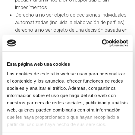
impedimentos.
Derecho a no ser objeto de decisiones individuales
automatizadas (incluida la elaboración de perfiles):
derecho a no ser objeto de una decisión basada en
el tratamiento automatizado que produzca efectos
o afecte significativamente.
Como usuario, tiene derecho a retirar el consentimiento
prestado en cualquier momento. La retirada del
Esta página web usa cookies
consentimiento no afectará a la licitud del tratamiento
Las cookies de este sitio web se usan para personalizar
efectuado antes de la retirada del consentimiento.
el contenido y los anuncios, ofrecer funciones de redes
También tiene derecho a presentar una reclamación ante
sociales y analizar el tráfico. Además, compartimos
la autoridad de control si considera que pueden haberse
información sobre el uso que haga del sitio web con
visto vulnerados sus derechos con relación a la
nuestros partners de redes sociales, publicidad y análisis
protección de sus datos (agpd.es).
web, quienes pueden combinarla con otra información
que les haya proporcionado o que hayan recopilado a
partir del uso que haya hecho de sus servicios.
CONSERVACIÓN DE SUS